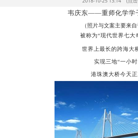
2018-10-25 13:14
(点
韦庆东——重师化学学子
（照片与文案主要来自于
称为“现代世界七大奇迹
界上最长的跨海大
实现三地“一小时
港珠澳大桥今天正