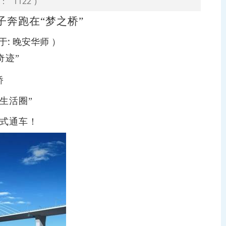
击：
1122
)
奔跑在“梦之桥”
: 晚安华师 ）
”
桥
生活圈”
式通车！