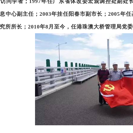
所访问学者；
1997
年任广东省体改委宏观调控处副处
息中心副主任；
2003
年挂任阳春市副市长；
2005
年任
究所所长；
2010
年
8
月至今，任港珠澳大桥管理局党委