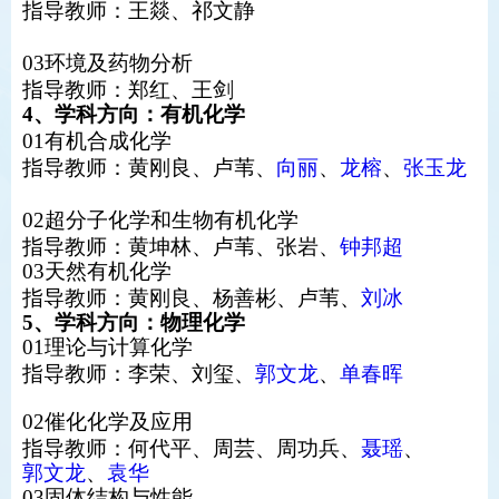
指导教师：
王燚
、
祁文静
03环境及药物分析
指导教师：
郑红
、王剑
4、学科方向：有机化学
01有机合成化学
指导教师：
黄刚良
、
卢苇
、
向丽
、
龙榕
、
张玉龙
02超分子化学和生物有机化学
指导教师：
黄坤林
、
卢苇
、
张岩
、
钟邦超
03天然有机化学
指导教师：
黄刚良
、
杨善彬
、
卢苇
、
刘冰
5、
学科方向：物理化学
01理论与计算化学
指导教师：
李荣
、
刘玺
、
郭文龙
、
单春晖
02催化化学及应用
指导教师：
何代平
、
周芸
、
周功兵
、
聂瑶
、
郭文龙
、
袁华
03固体结构与性能